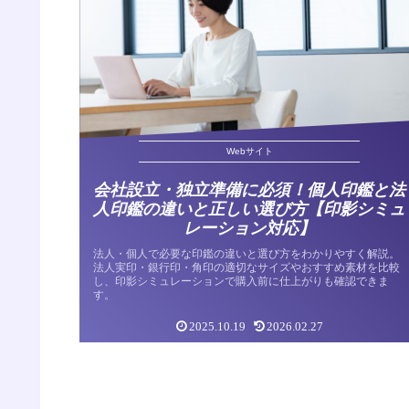
Webサイト
会社設立・独立準備に必須！個人印鑑と法
人印鑑の違いと正しい選び方【印影シミュ
レーション対応】
法人・個人で必要な印鑑の違いと選び方をわかりやすく解説。
法人実印・銀行印・角印の適切なサイズやおすすめ素材を比較
し、印影シミュレーションで購入前に仕上がりも確認できま
す。
2025.10.19
2026.02.27