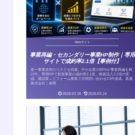
Webサイト
事業再編・セカンダリー事業HP制作｜専用
サイトで成約率2.1倍【事例付】
単一事業依存のリスクを回避。中小企業の68%が事業再編を検
討中。専用HPで新規事業の成約率2.1倍、検索流入3.2倍の実
績。建設業→リフォーム事業で月間問い合わせ23件達成。真通
株式会社｜福岡
2026.03.30
2026.05.24