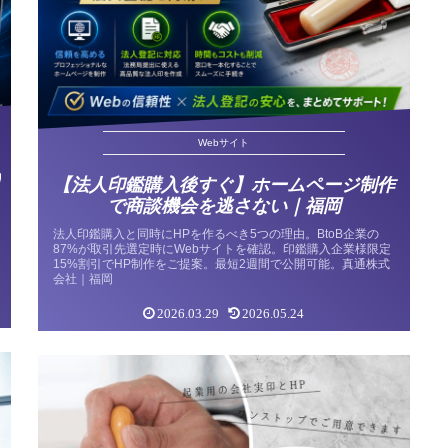
Webサイト
【法人印鑑購入後すぐ】ホームページ制作
で商談機会を逃さない｜福岡
法人印鑑購入と同時にHPを作るべき5つの理由。BtoB企業の
87%が取引先選定時にWebサイトを確認。印鑑購入企業様限定
15%割引でHP制作をご提案。最短2週間で公開可能。真通株式
会社｜福岡
2026.03.29
2026.05.24