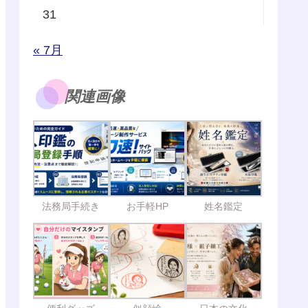
31
« 7月
関連画像
法務局手続き
お手軽HP
姓名鑑定