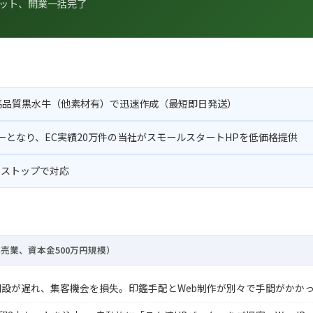
セット、開業一括完了
高品質黒水牛（他素材有）で迅速作成（最短即日発送）
ーとなり、EC実績20万件の当社がスモールスタートHPを低価格提供
ンストップで対応
小売業、資本金500万円規模）
開設が遅れ、集客機会を損失。印鑑手配とWeb制作が別々で手間がかか