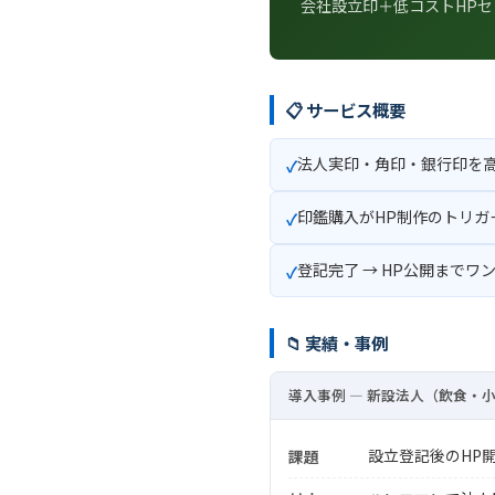
会社設立印＋低コストHP
📋 サービス概要
法人実印・角印・銀行印を
印鑑購入がHP制作のトリガ
登記完了 → HP公開までワ
📁 実績・事例
導入事例 ― 新設法人（飲食・
設立登記後のHP
課題