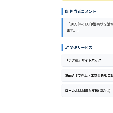
🙋 担当者コメント
「20万件のEC印鑑実績を
ます。」
🔗 関連サービス
「ラク速」サイトパック
SlimAITで売上・工数分析を自
ローカルLLM導入支援(問合せ)