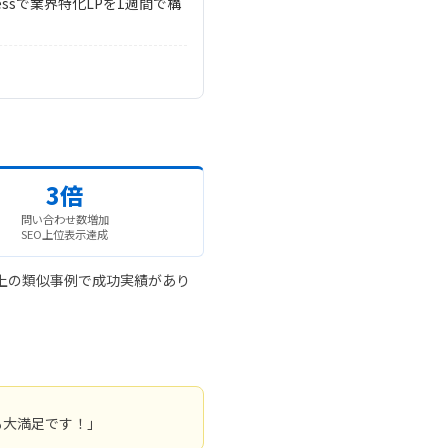
essで業界特化LPを1週間で構
3倍
問い合わせ数増加
SEO上位表示達成
上の類似事例で成功実績があり
も大満足です！」