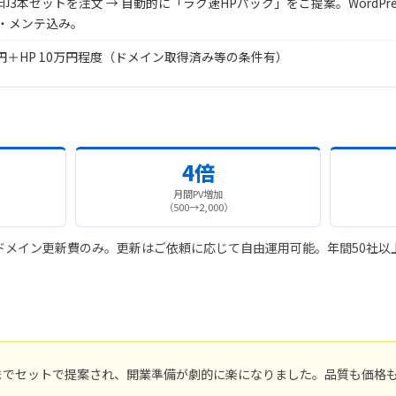
印3本セットを注文 → 自動的に「ラク速HPパック」をご提案。WordPr
定・メンテ込み。
円＋HP 10万円程度（ドメイン取得済み等の条件有）
4倍
月間PV増加
（500→2,000）
ドメイン更新費のみ。更新はご依頼に応じて自由運用可能。年間50社以
までセットで提案され、開業準備が劇的に楽になりました。品質も価格