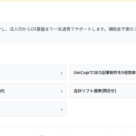
活かし、法人印からDX基盤まで一気通貫でサポートします。補助金不要
UniCopiでSEO記事制作を5倍効
動化
会計ソフト連携(問合せ)