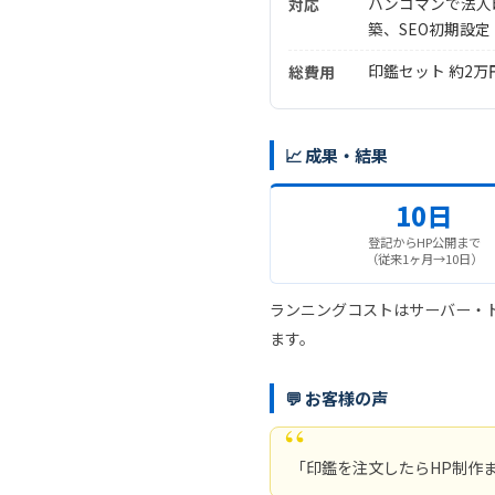
ハンコマン
で法人
対応
築、SEO初期設
印鑑セット 約2万
総費用
📈 成果・結果
10日
登記からHP公開まで
（従来1ヶ月→10日）
ランニングコストはサーバー・
ます。
💬 お客様の声
「印鑑を注文したらHP制作